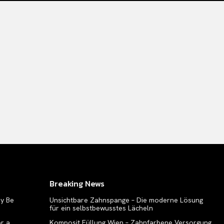
Breaking News
ay Be
Unsichtbare Zahnspange – Die moderne Lösung
für ein selbstbewusstes Lächeln
or a
Komposit Füllung Wien – Zahnfarbene Versorgung