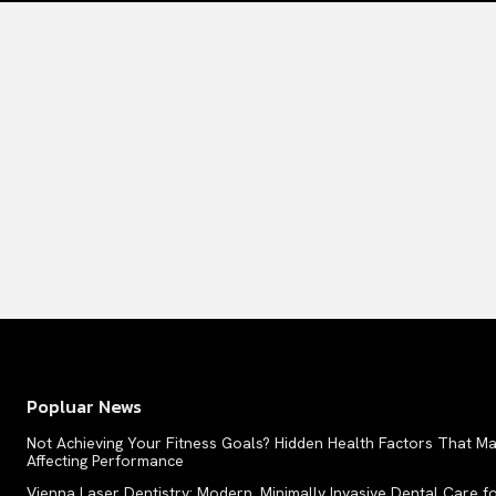
Popluar News
Not Achieving Your Fitness Goals? Hidden Health Factors That M
Affecting Performance
Vienna Laser Dentistry: Modern, Minimally Invasive Dental Care f